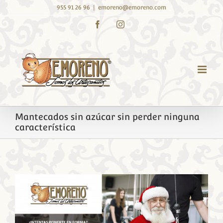
Saltar
955 91 26 96
|
emoreno@emoreno.com
al
Facebook
Instagram
contenido
Mantecados sin azúcar sin perder ninguna
característica