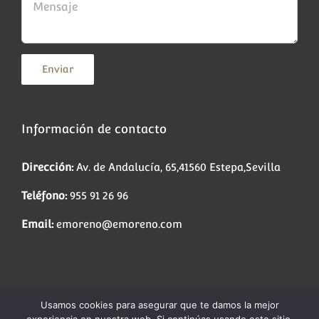
Información de contacto
Dirección:
Av. de Andalucía, 65,41560 Estepa,Sevilla
Teléfono:
955 91 26 96
Email:
emoreno@emoreno.com
Copyright 2016 Mantecados Enrique Moreno | Todos los derechos
Usamos cookies para asegurar que te damos la mejor
reservados | Web creada por:
Incrementa