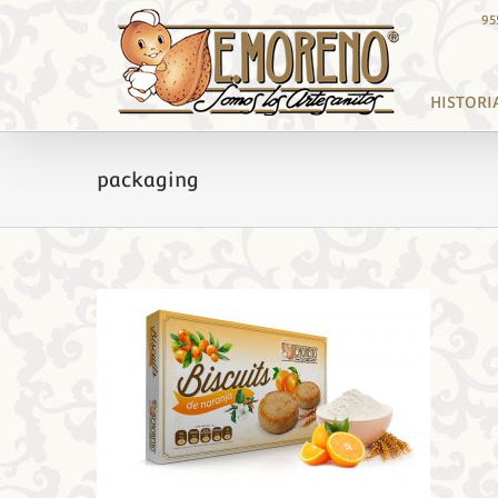
Saltar
95
al
contenido
HISTORI
packaging