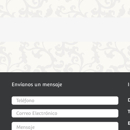
Envíanos un mensaje
D
T
E